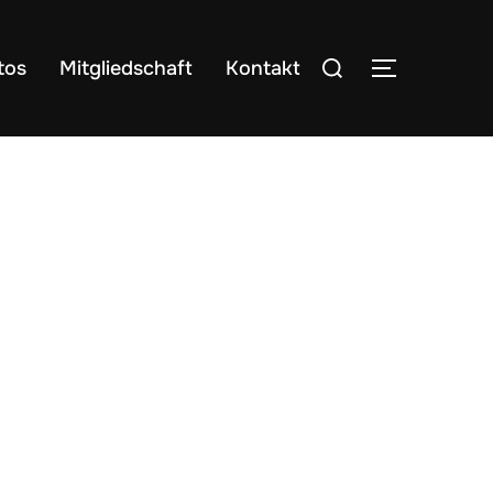
Suchen
tos
Mitgliedschaft
Kontakt
SEITENLE
nach: