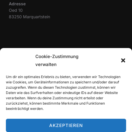
Adresse
Oed 10
83250 Marquartstein
SUCHEN
Cookie-Zustimmung
verwalten
SUCHEN
Um dir ein optimales Erlebnis zu bieten, verwenden wir Technologien
wie Cookies, um Geräteinformationen zu speichern und/oder darauf
zuzugreifen. Wenn du diesen Technologien zustimmst, können wir
WEITERE LINKS
Daten wie das Surfverhalten oder eindeutige IDs auf dieser Website
verarbeiten. Wenn du deine Zustimmung nicht erteilst oder
zurückziehst, können bestimmte Merkmale und Funktionen
Sponsoren
beeinträchtigt werden.
Impressum
Datenschutzerklärung
AKZEPTIEREN