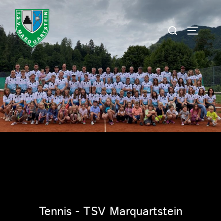
Zum
Inhalt
Suchen
SEITEN
springen
nach:
Tennis - TSV Marquartstein